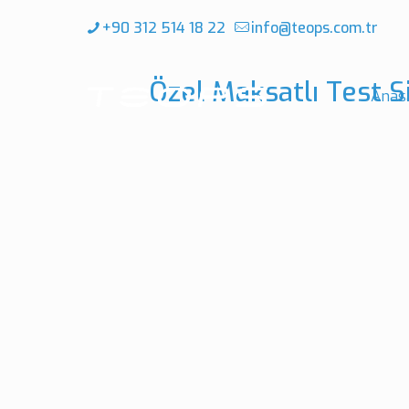
+90 312 514 18 22
info@teops.com.tr
Özel Maksatlı Test Si
Anas