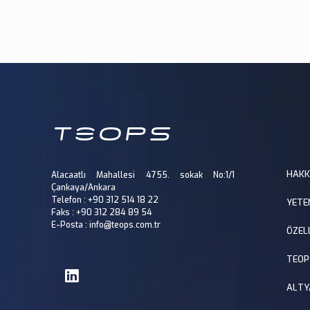
HAKK
Alacaatlı Mahallesi 4755. sokak No:1/1
Çankaya/Ankara
Telefon : +90 312 514 18 22
YETE
Faks : +90 312 284 89 54
E-Posta : info@teops.com.tr
ÖZEL
TEOP
ALTY