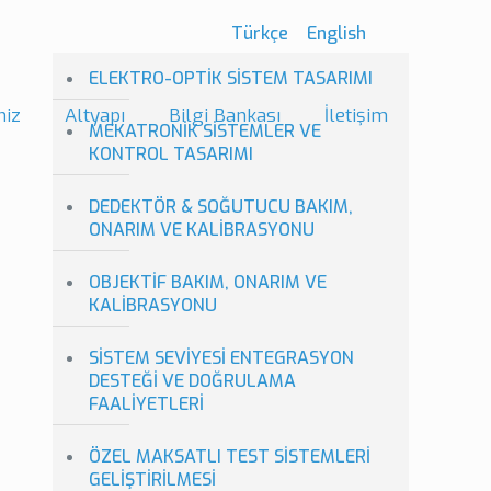
Türkçe
English
ELEKTRO-OPTİK SİSTEM TASARIMI
miz
Altyapı
Bilgi Bankası
İletişim
MEKATRONİK SİSTEMLER VE
KONTROL TASARIMI
DEDEKTÖR & SOĞUTUCU BAKIM,
ONARIM VE KALİBRASYONU
OBJEKTİF BAKIM, ONARIM VE
KALİBRASYONU
SİSTEM SEVİYESİ ENTEGRASYON
DESTEĞİ VE DOĞRULAMA
FAALİYETLERİ
ÖZEL MAKSATLI TEST SİSTEMLERİ
GELİŞTİRİLMESİ