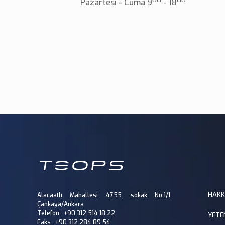
Pazartesi - Cuma 9
- 18
HAKK
Alacaatlı Mahallesi 4755. sokak No:1/1
Çankaya/Ankara
Telefon : +90 312 514 18 22
YETE
Faks : +90 312 284 89 54