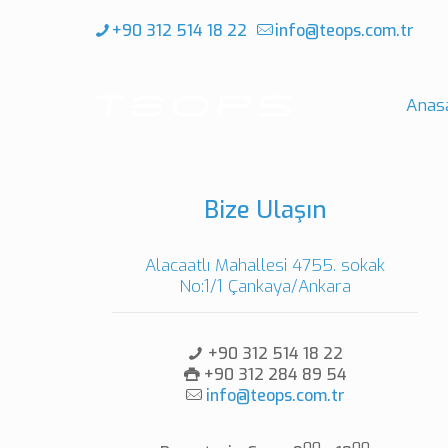
+90 312 514 18 22
info@teops.com.tr
Anas
Bize Ulaşın
Alacaatlı Mahallesi 4755. sokak
No:1/1 Çankaya/Ankara
+90 312 514 18 22
+90 312 284 89 54
info@teops.com.tr
00
00