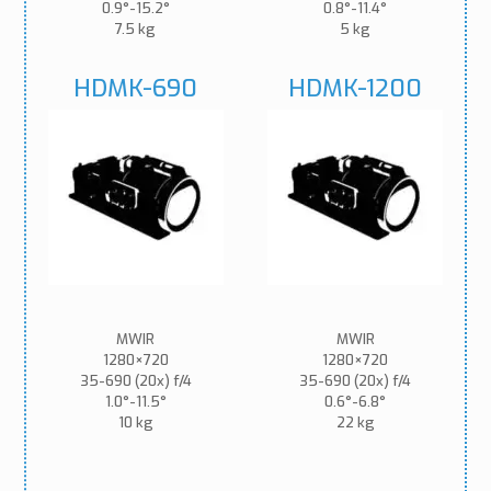
0.9°-15.2°
0.8°-11.4°
7.5 kg
5 kg
HDMK-690
HDMK-1200
MWIR
MWIR
1280×720
1280×720
35-690 (20x) f/4
35-690 (20x) f/4
1.0°-11.5°
0.6°-6.8°
10 kg
22 kg