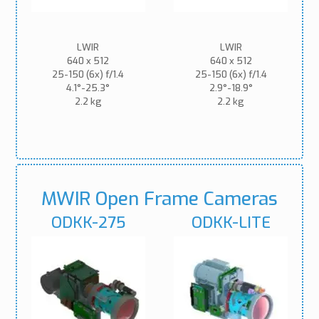
LWIR
LWIR
640 x 512
640 x 512
25-150 (6x) f/1.4
25-150 (6x) f/1.4
4.1°-25.3°
2.9°-18.9°
2.2 kg
2.2 kg
MWIR Open Frame Cameras
ODKK-275
ODKK-LITE