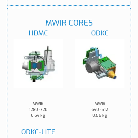
MWIR CORES
HDMC
ODKC
MWIR
MWIR
1280×720
640×512
0.64 kg
0.55 kg
ODKC-LITE