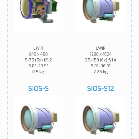
LWIR
LWIR
640 x 480
1280 x 1024
5-75 (5x) f/1.2
25-150 (6x) f/1.4
5.8°-29.9°
5.8°-36.3°
0.5 kg
2.25 kg
SIOS-S
SIOS-S12