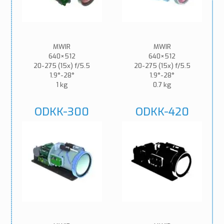
MWIR
MWIR
640×512
640×512
20-275 (15x) f/5.5
20-275 (15x) f/5.5
1.9°-28°
1.9°-28°
1 kg
0.7 kg
ODKK-300
ODKK-420