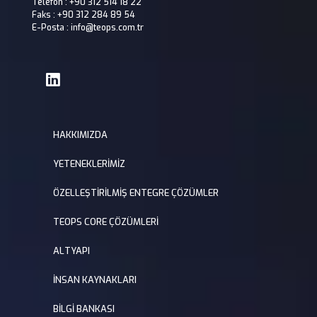
Telefon : +90 312 514 18 22
Faks : +90 312 284 89 54
E-Posta : info@teops.com.tr
HAKKIMIZDA
YETENEKLERİMİZ
ÖZELLEŞTİRİLMİŞ ENTEGRE ÇÖZÜMLER
TEOPS CORE ÇÖZÜMLERİ
ALTYAPI
İNSAN KAYNAKLARI
BİLGİ BANKASI