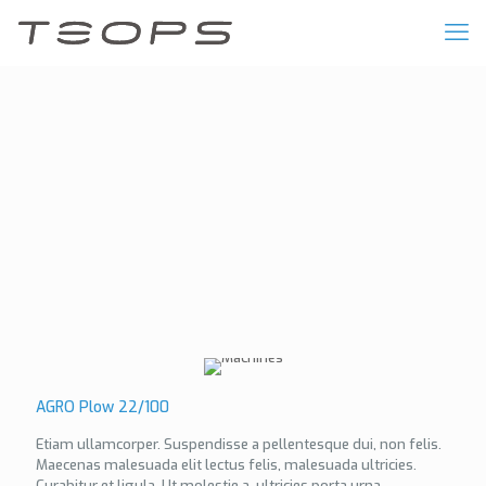
AGRO Plow 22/100
Etiam ullamcorper. Suspendisse a pellentesque dui, non felis.
Maecenas malesuada elit lectus felis, malesuada ultricies.
Curabitur et ligula. Ut molestie a, ultricies porta urna.